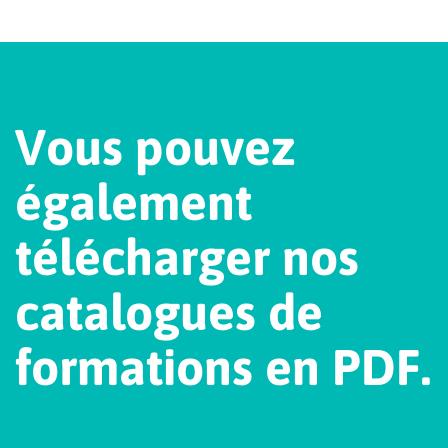
V
o
u
s
p
o
u
v
e
z
é
g
a
l
e
m
e
n
t
t
é
l
é
c
h
a
r
g
e
r
n
o
s
c
a
t
a
l
o
g
u
e
s
d
e
f
o
r
m
a
t
i
o
n
s
e
n
P
D
F
.