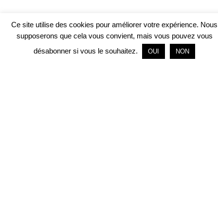
Ce site utilise des cookies pour améliorer votre expérience. Nous
supposerons que cela vous convient, mais vous pouvez vous
désabonner si vous le souhaitez.
OUI
NON
Organisme de
formation médicale
et médico sociale.
Formations en
EHPAD, hôpitaux,
SSIAD, ESAT,.....