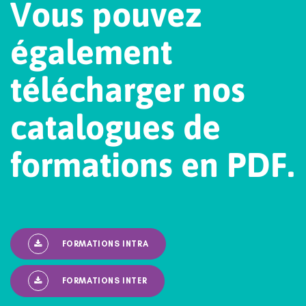
V
o
u
s
p
o
u
v
e
z
é
g
a
l
e
m
e
n
t
t
é
l
é
c
h
a
r
g
e
r
n
o
s
c
a
t
a
l
o
g
u
e
s
d
e
f
o
r
m
a
t
i
o
n
s
e
n
P
D
F
.
FORMATIONS INTRA
FORMATIONS INTER