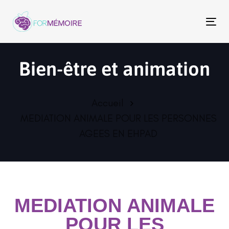
To
na
Bien-être et animation
Accueil
MEDIATION ANIMALE POUR LES PERSONNES
AGEES EN EHPAD
MEDIATION ANIMALE
POUR LES