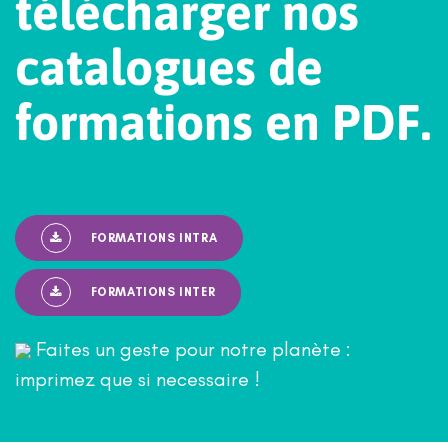
t
é
l
é
c
h
a
r
g
e
r
n
o
s
c
a
t
a
l
o
g
u
e
s
d
e
f
o
r
m
a
t
i
o
n
s
e
n
P
D
F
.
FORMATIONS INTRA
FORMATIONS INTER
Faites un geste pour notre planète :
imprimez que si necessaire !