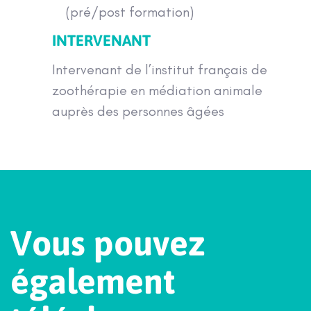
(pré/post formation)
INTERVENANT
Intervenant de l’institut français de
zoothérapie en médiation animale
auprès des personnes âgées
V
o
u
s
p
o
u
v
e
z
é
g
a
l
e
m
e
n
t