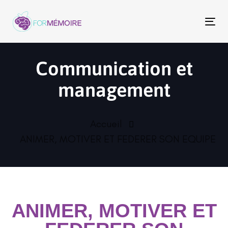
To
na
Communication et
management
Accueil
ANIMER, MOTIVER ET FEDERER SON EQUIPE
ANIMER, MOTIVER ET