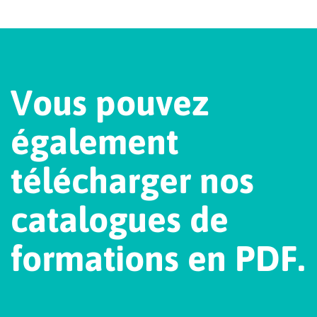
V
o
u
s
p
o
u
v
e
z
é
g
a
l
e
m
e
n
t
t
é
l
é
c
h
a
r
g
e
r
n
o
s
c
a
t
a
l
o
g
u
e
s
d
e
f
o
r
m
a
t
i
o
n
s
e
n
P
D
F
.