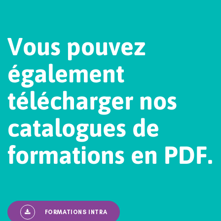
V
o
u
s
p
o
u
v
e
z
é
g
a
l
e
m
e
n
t
t
é
l
é
c
h
a
r
g
e
r
n
o
s
c
a
t
a
l
o
g
u
e
s
d
e
f
o
r
m
a
t
i
o
n
s
e
n
P
D
F
.
FORMATIONS INTRA