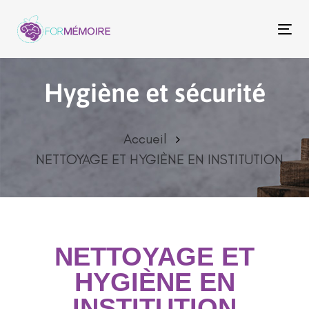
To
na
Hygiène et sécurité
Accueil
NETTOYAGE ET HYGIÈNE EN INSTITUTION
NETTOYAGE ET
HYGIÈNE EN
INSTITUTION