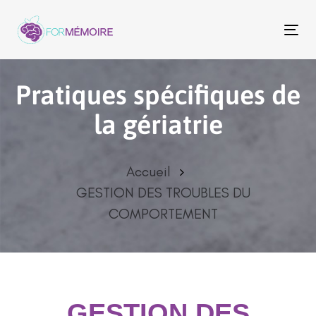
To
na
Pratiques spécifiques de
la gériatrie
Accueil
GESTION DES TROUBLES DU
COMPORTEMENT
GESTION DES