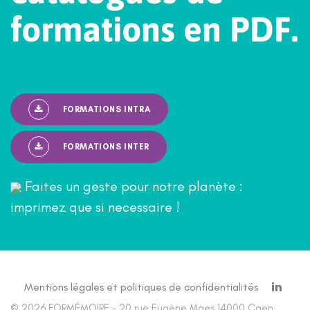
f
o
r
m
a
t
i
o
n
s
e
n
P
D
F
.
FORMATIONS INTRA
FORMATIONS INTER
Faites un geste pour notre planète :
imprimez que si necessaire !
Mentions légales et politiques de confidentialités
© 2026 FORMÉMOIRE - 20 rue Eugène Maes 14000 Caen.