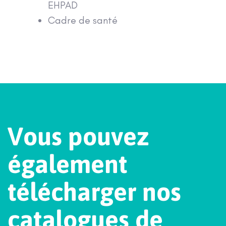
EHPAD
Cadre de santé
V
o
u
s
p
o
u
v
e
z
é
g
a
l
e
m
e
n
t
t
é
l
é
c
h
a
r
g
e
r
n
o
s
c
a
t
a
l
o
g
u
e
s
d
e