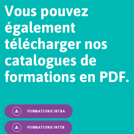
V
o
u
s
p
o
u
v
e
z
é
g
a
l
e
m
e
n
t
t
é
l
é
c
h
a
r
g
e
r
n
o
s
c
a
t
a
l
o
g
u
e
s
d
e
f
o
r
m
a
t
i
o
n
s
e
n
P
D
F
.
FORMATIONS INTRA
FORMATIONS INTER